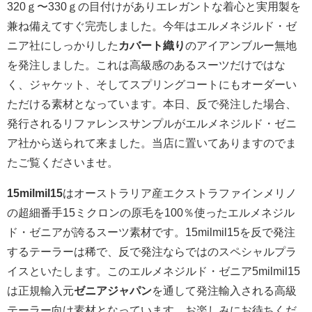
320ｇ〜330ｇの目付けがありエレガントな着心と実用製を
兼ね備えてすぐ完売しました。今年はエルメネジルド・ゼ
ニア社にしっかりした
カバート織り
のアイアンブルー無地
を発注しました。これは高級感のあるスーツだけではな
く、ジャケット、そしてスプリングコートにもオーダーい
ただける素材となっています。本日、反で発注した場合、
発行されるリファレンスサンプルがエルメネジルド・ゼニ
ア社から送られて来ました。当店に置いてありますのでま
たご覧くださいませ。
15milmil15
はオーストラリア産エクストラファインメリノ
の超細番手15ミクロンの原毛を100％使ったエルメネジル
ド・ゼニアが誇るスーツ素材です。15milmil15を反で発注
するテーラーは稀で、反で発注ならではのスペシャルプラ
イスといたします。このエルメネジルド・ゼニア5milmil15
は正規輸入元
ゼニアジャパン
を通して発注輸入される高級
テーラー向け素材となっています。お楽しみにお待ちくだ