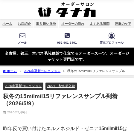
ホーム
お店紹介
取り扱い服地
オーダーの流れ
よくある質問
洋服のケア
メール
052-961-6401
店主プロフィール
名古屋、錦三、本バス毛芯縫製で仕立てるオーダースーツ、オーダージ
ャケット専門店です。
ホーム
2026春夏新コレクション
秋冬の15milmil15リファレンスサンプル到
着（2026/5/9）
2026春夏新コレクション
26/27 秋冬新入荷
秋冬の15milmil15リファレンスサンプル到着
（2026/5/9）
2026年5月9日
昨年反で買い付けたエルメネジルド・ゼニア
15milmil15
は