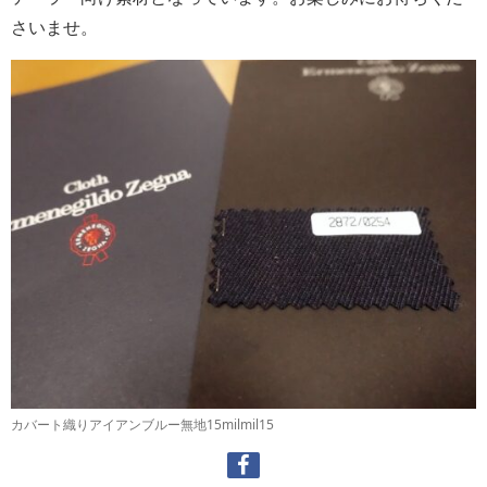
さいませ。
カバート織りアイアンブルー無地15milmil15