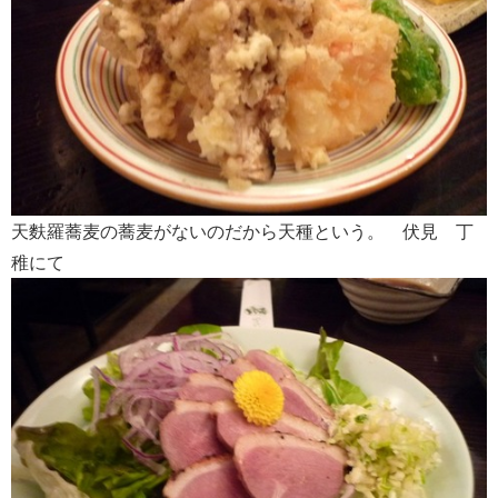
天麩羅蕎麦の蕎麦がないのだから天種という。 伏見 丁
稚にて