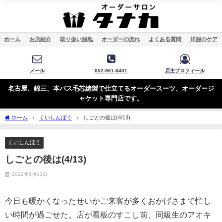
ホーム
お店紹介
取り扱い服地
オーダーの流れ
よくある質問
洋服のケア
メール
052-961-6401
店主プロフィール
名古屋、錦三、本バス毛芯縫製で仕立てるオーダースーツ、オーダージ
ャケット専門店です。
ホーム
くいしんぼう
しごとの後は(4/13)
くいしんぼう
しごとの後は(4/13)
2012年4月13日
今日も暖かくなったせいかご来客が多くおかげさまで忙し
い時間が過ごせた。店が看板のすこし前、同級生のアオキ