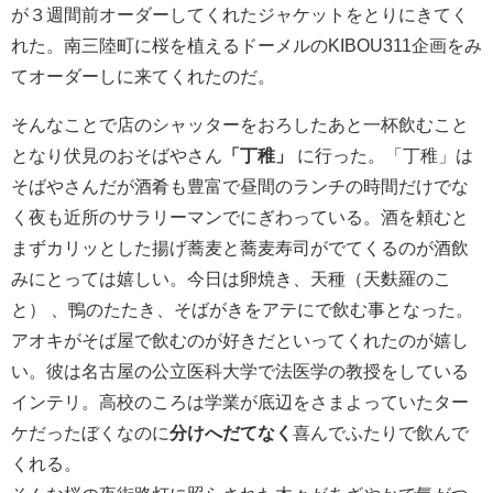
が３週間前オーダーしてくれたジャケットをとりにきてく
れた。南三陸町に桜を植えるドーメルの
KIBOU311
企画をみ
てオーダーしに来てくれたのだ。
そんなことで店のシャッターをおろしたあと一杯飲むこと
となり伏見のおそばやさん
「丁稚」
に行った。「丁稚」は
そばやさんだが酒肴も豊富で昼間のランチの時間だけでな
く夜も近所のサラリーマンでにぎわっている。酒を頼むと
まずカリッとした揚げ蕎麦と蕎麦寿司がでてくるのが酒飲
みにとっては嬉しい。今日は卵焼き、天種（天麩羅のこ
と） 、鴨のたたき、そばがきをアテにで飲む事となった。
アオキがそば屋で飲むのが好きだといってくれたのが嬉し
い。彼は名古屋の公立医科大学で法医学の教授をしている
インテリ。高校のころは学業が底辺をさまよっていたター
ケだったぼくなのに
分けへだてなく
喜んでふたりで飲んで
くれる。