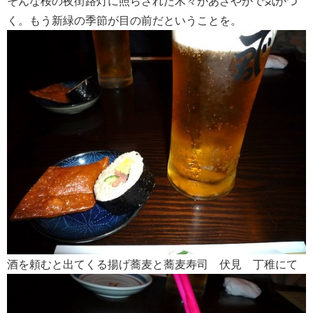
そんな桜の夜街路灯に照らされた木々があざやかで気がつ
く。もう
新緑の季節が目の前だということを。
酒を頼むと出てくる揚げ蕎麦と蕎麦寿司 伏見 丁稚にて