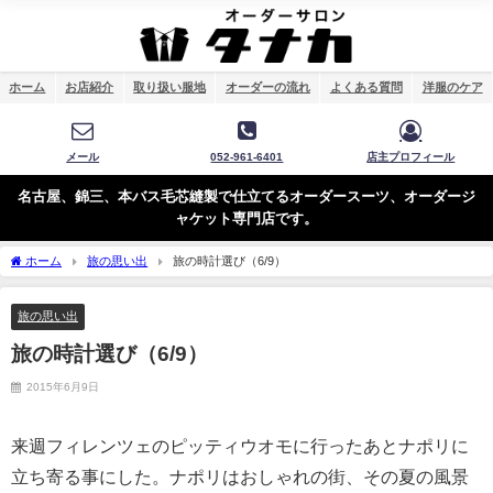
ホーム
お店紹介
取り扱い服地
オーダーの流れ
よくある質問
洋服のケア
メール
052-961-6401
店主プロフィール
名古屋、錦三、本バス毛芯縫製で仕立てるオーダースーツ、オーダージ
ャケット専門店です。
ホーム
旅の思い出
旅の時計選び（6/9）
旅の思い出
旅の時計選び（6/9）
2015年6月9日
来週フィレンツェのピッティウオモに行ったあとナポリに
立ち寄る事にした。ナポリはおしゃれの街、その夏の風景