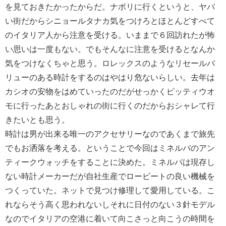
を見ておきたかったからだ。ナポリに行くというと、ヤバ
い街だからシニョールタナカ気をつけろとほとんどすべて
のイタリア人から注意を受ける。いままで６回訪れたが怖
い思いは一度もない。でもそんなに注意を受けるとなんか
気をつけなくちゃと思う。ロレックスのようなリセールバ
リューのある時計をするのはやはり危ないらしい。去年は
カシオの安物をはめていったのだがせっかくピッティウオ
モに行ったあとおしゃれの街に行くのだからおシャレて行
きたいとも思う。
時計は男が出来る唯一のアクセサリーなのであくまで旅先
でもお洒落を考える。ということで今回はミネルバのアン
ティークウォッチをすることに決めた。ミネルバは現存し
ない時計メーカーだが自社生産でロービートの良い機械を
つくっていた。ネットで見つけ修理して愛用している。こ
れならそう高く思われないしそれに日付のない３針モデル
なのでイタリアの空港に着いて向こさっと向こうの時間を