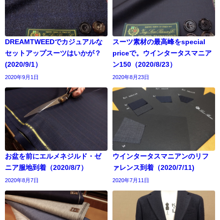
DREAMTWEEDでカジュアルな
スーツ素材の最高峰をspecial
セットアップスーツはいかが？
priceで。ウインタータスマニア
(2020/9/1）
ン150（2020/8/23）
2020年9月1日
2020年8月23日
お盆を前にエルメネジルド・ゼ
ウインタータスマニアンのリフ
ニア服地到着（2020/8/7）
ァレンス到着（2020/7/11)
2020年8月7日
2020年7月11日