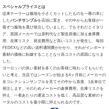
スベシャルプライスとは
従来テーラーは服地を小さくカットしたものを一冊の本に
した
バンチサンプル
を店頭に置き、その中からお客様が一
着ずつ服地を選び発注していました。でもそれだとイタリ
ア、英国メーカーでは原料代など製造原価に加え倉庫費
用、在庫リスク、発送費用など高いコストが発生し、毎回
FEDEXなどの高い送料通関費がかかり、それがインポート
素材の価格に転嫁することとなり高コストの原因になりま
した。
ヨーロッパの良い素材を多くのお客様に味わってもらいた
いと考え、当店ではシーズンが始まる4ヶ月前にメーカーの
全コレクションサンプルを見てその中から直接、1反単位で
発注します。そのためメーカーの倉庫費用、在庫リスクを
抑え、一着あたりの運送コストを低く、高品質な素材のト
ータルのコストを最小限に抑えられるのです。