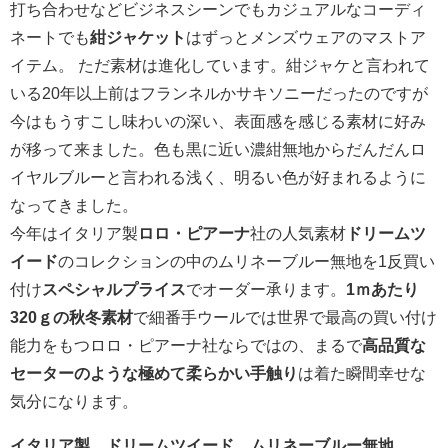
打ち合わせなどビジネスシーンでもカジュアルなコーディ
ネートでも
紺ジャケット
はずっとメンズウェアのマストア
イテム。 ただ素材は進化しています。紺ジャケと言われて
いる20年以上前はフランネルかサキソニーだったのですが
今はもうすこし味わいの深い、表面感を感じる素材に好み
が移って来ました。色も黒に近い濃紺無地からだんだんロ
イヤルブルーと言われる浅く、明るい色が好まれるように
なってきました。
今年はイタリア製
ロロ・ピアーナ
社の人気素材
ドリームツ
イード
のコレクションの中のムリネーブルー無地を1反買い
付け
スペシャルプライス
でオーダー承ります。
1ｍあたり
320ｇの秋冬素材
で細番手ウールでは世界で最高の買い付け
能力をもつロロ・ピアーナ社ならではの、まるで
高品質な
セーターのような極めて柔らかい手触り
は着た瞬間幸せな
気分になります。
イタリア製 ドリームツイード ムリネーブルー無地