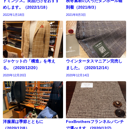
ドミンクス。良品だけをおすす
秋冬素材の入ったダンボール箱
めします。（2022/1/18）
到着（2021/8/3）
2022年1月18日
2021年8月3日
ジャケットの「構造」を考え
ウインタータスマニアン完売し
る。（2020/12/20）
ました。（2020/12/14）
2020年12月20日
2020年12月14日
洋服屋は季節とともに
FoxBrothersフランネル,バンチ
（2020/12/8）
で選べます。(2020/12/7)