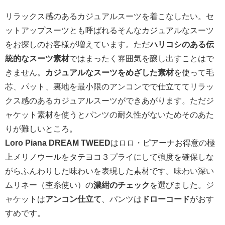
リラックス感のあるカジュアルスーツを着こなしたい。セ
ットアップスーツとも呼ばれるそんなカジュアルなスーツ
をお探しのお客様が増えています。ただ
ハリコシのある伝
統的なスーツ素材
ではまったく雰囲気を醸し出すことはで
きません。
カジュアルなスーツをめざした素材
を使って毛
芯、パット、裏地を最小限のアンコンでで仕立ててリラッ
クス感のあるカジュアルスーツができあがります。ただジ
ャケット素材を使うとパンツの耐久性がないためそのあた
りが難しいところ。
Loro Piana DREAM TWEED
はロロ・ピアーナお得意の極
上メリノウールをタテヨコ３プライにして強度を確保しな
がらふんわりした味わいを表現した素材です。味わい深い
ムリネー（杢糸使い）の
濃紺のチェック
を選びました。ジ
ャケットは
アンコン仕立て
、パンツは
ドローコード
がおす
すめです。