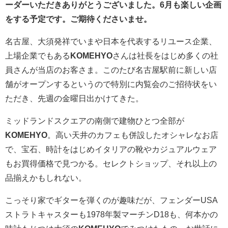
ーダーいただきありがとうございました。6月も楽しい企画
をする予定です。ご期待くださいませ。
名古屋、大須発祥でいまや日本を代表するリユース企業、
上場企業でもある
KOMEHYO
さんは社長をはじめ多くの社
員さんが当店のお客さま。このたび名古屋駅前に新しい店
舗がオープンするというので特別に内覧会のご招待状をい
ただき、先週の金曜日出かけてきた。
ミッドランドスクエアの南側で建物ひとつ全部が
KOMEHYO
。高い天井のカフェも併設したオシャレなお店
で、宝石、時計をはじめイタリアの靴やカジュアルウェア
もお買得価格で見つかる。セレクトショップ、それ以上の
品揃えかもしれない。
こっそり家でギターを弾くのが趣味だが、フェンダーUSA
ストラトキャスターも1978年製マーチンD18も、何本かの