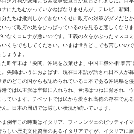
本日夕方我が愛知にも緊急事態宣言が宣言されました。日
ロナにたちむかっていかねばなりませんが、テレビ、新聞
自分たちは批判しかできないくせに政府の対策がダメだと
といって政府の足をひっぱっているのを見ると悲しくなり
がいなくコロナが悪いのです。正義の衣をかぶったマスコ
らいくらでもしてください。いまは世界どこでも苦しいの
ましょうよ。
また昨年末は「尖閣、沖縄を放棄せよ」中国王毅外相“暴言
た。尖閣はいうにおよばず、現在日本語が話され日本人が
世界のどこの国からも認められている日本である沖縄県を
香港では民主派は牢獄に入れられ、台湾はつねに脅され、
こっています。チベットでは民から愛され高徳の存在であ
せん。日本の周辺では厳しい状況が続いています。
いま例年この時期はイタリア、フィレンツェのピッティイ
晴らしい歴史文化資産のあるイタリアですが、イタリアに