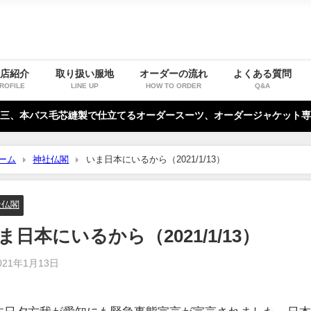
お店紹介
取り扱い服地
オーダーの流れ
よくある質問
ROFILE
LINE UP
HOW TO ORDER
Q&A
三、本バス毛芯縫製で仕立てるオーダースーツ、オーダージャケット専
ーム
神社仏閣
いま日本にいるから（2021/1/13）
社仏閣
ま日本にいるから（2021/1/13）
021年1月13日