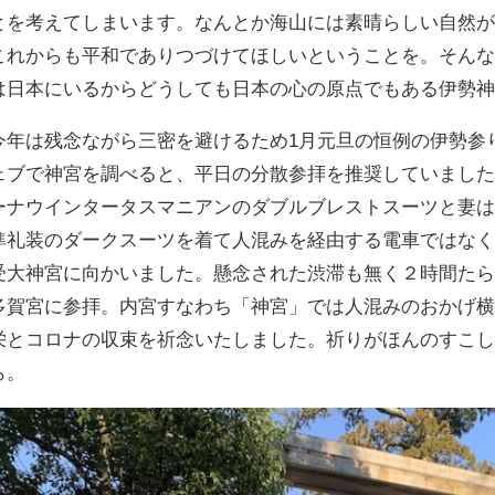
とを考えてしまいます。なんとか海山には素晴らしい自然
これからも平和でありつづけてほしいということを。そん
は日本にいるからどうしても日本の心の原点でもある伊勢
今年は残念ながら三密を避けるため1月元旦の恒例の伊勢参
ェブで神宮を調べると、平日の分散参拝を推奨していまし
ーナウインタータスマニアンのダブルブレストスーツと妻
準礼装のダークスーツを着て人混みを経由する電車ではな
受大神宮に向かいました。懸念された渋滞も無く２時間た
多賀宮に参拝。内宮すなわち「神宮」では人混みのおかげ
栄とコロナの収束を祈念いたしました。祈りがほんのすこ
ら。