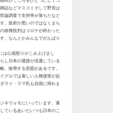
本国民がこころをひとつにしてコ
、雑誌などマスコミそして野党は
か世論調査で支持率が落ちたなど
ます。政府が悪いのではなくまち
ミの政権批判はコロナが終わった
です。なんとかみんなでがんばり
”には心底怒りがこみ上げまし
暮らし日本の通貨が流通している
侵略、陵辱する意図があるです。
ウイグルでは著しい人権侵害が起
るダライ・ラマ氏も自国に帰れま
マジネウォモにいっています。素
旅しているあいだいつも日本のこ