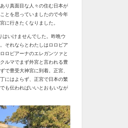
があり真面目な人々の住む日本が
なことを思っていましたので今年
神宮に行きたくなりました。
りはいけませんでした。昨晩ウ
た。それならとわたしはロロピア
はロロピアーナのエレガンツァと
くクルマでまず外宮と言われる豊
らずで豊受大神宮に到着。正宮、
横丁にはよらず、正宮で日本の繁
しでも伝わればいいとおもいなが