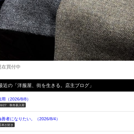
現在買付中
最近の「洋服屋、街を生きる。店主ブログ」
信用（2026/8/8）
26/27 秋冬新入荷
偽善者になりたい。（2026/8/4）
日本が好き