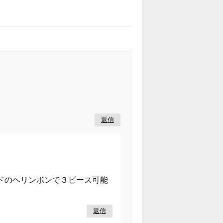
返信
ドのヘリンボンで３ピース可能
。
返信