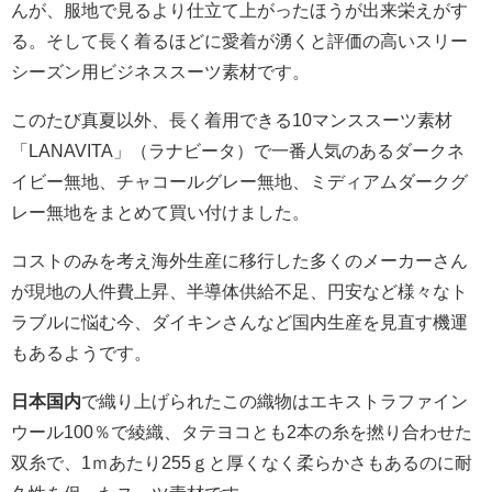
んが、服地で見るより仕立て上がったほうが出来栄えがす
る。そして長く着るほどに愛着が湧くと評価の高いスリー
シーズン用ビジネススーツ素材です。
このたび真夏以外、長く着用できる10マンススーツ素材
「LANAVITA」（ラナビータ）で一番人気のあるダークネ
イビー無地、チャコールグレー無地、ミディアムダークグ
レー無地をまとめて買い付けました。
コストのみを考え海外生産に移行した多くのメーカーさん
が現地の人件費上昇、半導体供給不足、円安など様々なト
ラブルに悩む今、ダイキンさんなど国内生産を見直す機運
もあるようです。
日本国内
で織り上げられたこの織物はエキストラファイン
ウール100％で綾織、タテヨコとも2本の糸を撚り合わせた
双糸で、1ｍあたり255ｇと厚くなく柔らかさもあるのに耐