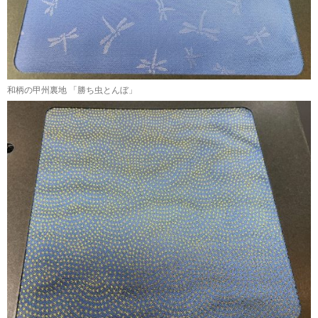
和柄の甲州裏地 「勝ち虫とんぼ」