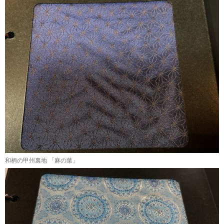
和柄の甲州裏地 「麻の葉」