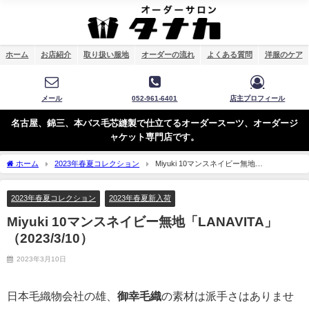
ホーム
お店紹介
取り扱い服地
オーダーの流れ
よくある質問
洋服のケア
メール
052-961-6401
店主プロフィール
名古屋、錦三、本バス毛芯縫製で仕立てるオーダースーツ、オーダージ
ャケット専門店です。
ホーム
2023年春夏コレクション
Miyuki 10マンスネイビー無地
「LANAVITA」（2023/3/10）
2023年春夏コレクション
2023年春夏新入荷
Miyuki 10マンスネイビー無地「LANAVITA」
（2023/3/10）
2023年3月10日
日本毛織物会社の雄、
御幸毛織
の素材は派手さはありませ