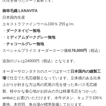
久性を保ったスーツ素材です。
御幸毛織 LANAVITA
日本国内生産
エキストラファインウール100％ 255ｇ/ｍ
・
ダークネイビー無地
・
ミディアムダークグレー無地
・
チャコールグレー無地
スペシャルプライス オーダースーツ価格
76,000円
（税込）
追加のジレは24000円（税込）となります。
オーダーサロンタナカのスーツはすべて
日本国内の縫製工
場
で仕立てた毛芯縫製となっています。立体感のある出来
上がりが好きな方は馬の尻尾の毛を使った本バス毛芯縫
製、軽やかな着心地がお好みの方は軽量毛芯をつかった
ambaiとお選びいただけます。水牛ボタン、キュプラ100％
裏地、本切羽、角台場が標準装備しております。