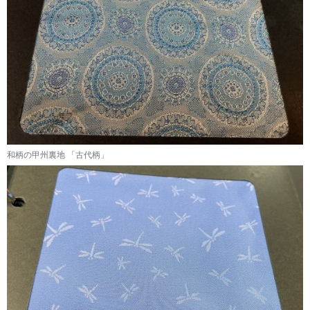
和柄の甲州裏地 「古代柄」