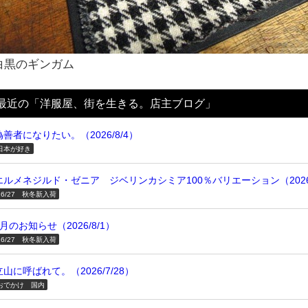
白黒のギンガム
最近の「洋服屋、街を生きる。店主ブログ」
偽善者になりたい。（2026/8/4）
日本が好き
エルメネジルド・ゼニア ジベリンカシミア100％バリエーション（2026/
26/27 秋冬新入荷
8月のお知らせ（2026/8/1）
26/27 秋冬新入荷
立山に呼ばれて。（2026/7/28）
おでかけ 国内