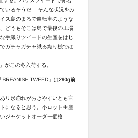
北に位置する。ハリスツイードで有名
ているそうだ。 そんな状況をみ
ルイス島のまるで自転車のような
場、どうもそこは島で最後の工場
的な手織りツイードの生産をはじ
式でガチャガチャ織る織り機では
」がこの冬入荷する。
EANISH TWEED」は
290g前
があり形崩れがおきやすいとも言
ットになると思う。小ロット生産
高いジャケットオーダー価格