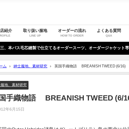
お店紹介
取り扱い服地
オーダーの流れ
よくある質問
ROFILE
LINE UP
HOW TO ORDER
Q&A
三、本バス毛芯縫製で仕立てるオーダースーツ、オーダージャケット専
ーム
紳士服地、素材研究
英国手織物語 BREANISH TWEED (6/16)
士服地、素材研究
国手織物語 BREANISH TWEED (6/1
012年6月15日