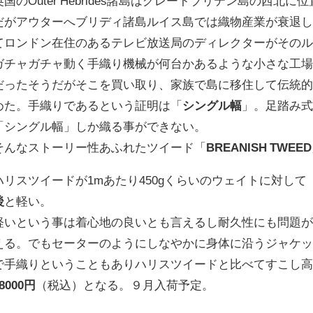
英国のOuter Hebrides諸島はグレートブリテン島の西
だがアウターへブリディ諸島ルイス島では織物産業が衰退し
てロンドン在住のあるテレビ放送局のディレクターがその
ガチャガチャ動く手織り機械が何台かあるような小さな工
だったそうだがそこを買い取り、家族で島に移住して伝統
めた。手織りであるという証明は「
シングル幅
」。足踏み
「シングル幅」しか織る事ができない。
そんなストーリー性あふれたツイード「
BREANISH TWEED
ハリスツイードが1mあたり450gくらいのウェイトに対して「BR
後
と軽い。
軽いという事は着心地の良いとも言えるし耐久性にも問題
える。でもセーターのようにしなやかに身体に沿うジャケ
で手織りということもありハリスツイードと比べてすこし
8000円
（税込）となる。９月入荷予定。