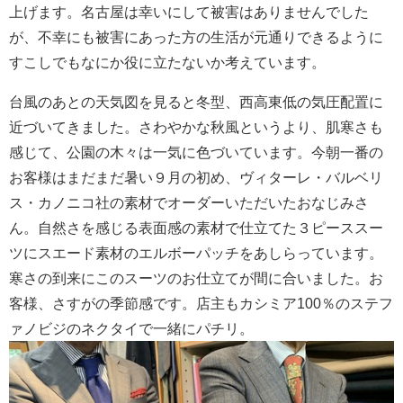
上げます。名古屋は幸いにして被害はありませんでした
が、不幸にも被害にあった方の生活が元通りできるように
すこしでもなにか役に立たないか考えています。
台風のあとの天気図を見ると冬型、西高東低の気圧配置に
近づいてきました。さわやかな秋風というより、肌寒さも
感じて、公園の木々は一気に色づいています。今朝一番の
お客様はまだまだ暑い９月の初め、ヴィターレ・バルベリ
ス・カノニコ社の素材でオーダーいただいたおなじみさ
ん。自然さを感じる表面感の素材で仕立てた３ピーススー
ツにスエード素材のエルボーパッチをあしらっています。
寒さの到来にこのスーツのお仕立てが間に合いました。お
客様、さすがの季節感です。店主もカシミア100％のステフ
ァノビジのネクタイで一緒にパチリ。