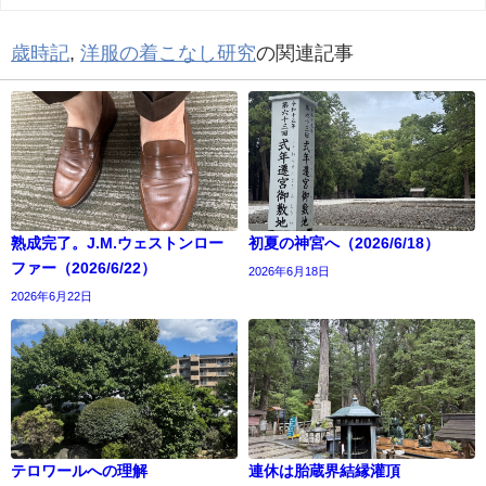
歳時記
,
洋服の着こなし研究
の関連記事
熟成完了。J.M.ウェストンロー
初夏の神宮へ（2026/6/18）
ファー（2026/6/22）
2026年6月18日
2026年6月22日
テロワールへの理解
連休は胎蔵界結縁灌頂