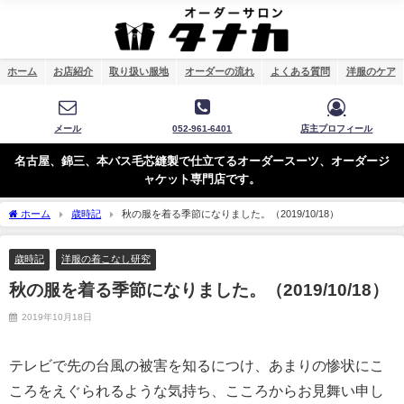
ホーム
お店紹介
取り扱い服地
オーダーの流れ
よくある質問
洋服のケア
メール
052-961-6401
店主プロフィール
名古屋、錦三、本バス毛芯縫製で仕立てるオーダースーツ、オーダージ
ャケット専門店です。
ホーム
歳時記
秋の服を着る季節になりました。（2019/10/18）
歳時記
洋服の着こなし研究
秋の服を着る季節になりました。（2019/10/18）
2019年10月18日
テレビで先の台風の被害を知るにつけ、あまりの惨状にこ
ころをえぐられるような気持ち、こころからお見舞い申し